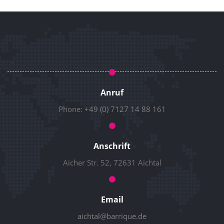
Anruf
Phone:
+49 (0) 7127 14 88 161
Anschrift
Aicher Str. 52, 72631 Aichtal
Email
aichtal@barrique.de