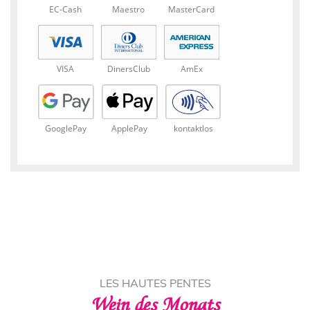
EC-Cash
Maestro
MasterCard
VISA
DinersClub
AmEx
GooglePay
ApplePay
kontaktlos
LES HAUTES PENTES
Wein des Monats