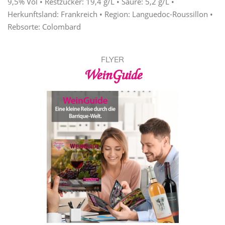
9,5% Vol • Restzucker: 19,4 g/L • Säure: 5,2 g/L •
Herkunftsland: Frankreich • Region: Languedoc-Roussillon •
Rebsorte: Colombard
FLYER
WeinGuide