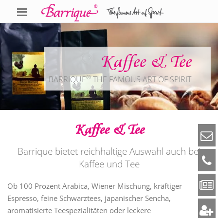
Kaffee & Tee
®
BARRIQUE
THE FAMOUS ART OF SPIRIT
Kaffee & Tee
Barrique bietet reichhaltige Auswahl auch bei
Kaffee und Tee
Ob 100 Prozent Arabica, Wiener Mischung, kräftiger
Espresso, feine Schwarztees, japanischer Sencha,
aromatisierte Teespezialitäten oder leckere